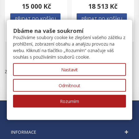
15 000 Kč
18 513 Kč
PŘIDAT DO KOŠÍKU
PŘIDAT DO KOŠÍKU
Dbáme na vaše soukromí
Na cestě
Na cestě
Používáme soubory cookie ke zlepšení vašeho zážitku z
prohlížení, zobrazení obsahu a analýzu provozu na
webu. Kliknutí na tlačítko „Rozumím“ označuje váš
souhlas s používáním souborů cookie.
Nastavit
Zobrazeno 1 – 12 z 12 položek
Odmítnout
Rozumím
MŮJ ÚČET
INFORMACE