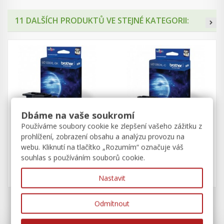
11 DALŠÍCH PRODUKTŮ VE STEJNÉ KATEGORII:
Dbáme na vaše soukromí
Používáme soubory cookie ke zlepšení vašeho zážitku z
Brother LC-1280XL-BK
Brother LC-1280XL-C
prohlížení, zobrazení obsahu a analýzu provozu na
černá
modrá
webu. Kliknutí na tlačítko „Rozumím“ označuje váš
souhlas s používáním souborů cookie.
910 Kč
571 Kč
Nastavit
Odmítnout