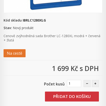
Kód skladu
IBRLC1280XLG
Stav:
Nový produkt
Cenově zvýhodněná sada Brother LC-1280XL modrá + červená
+ žlutá
Na cestě
1 699 Kč
s DPH
Počet kusů
PŘIDAT DO KOŠÍKU