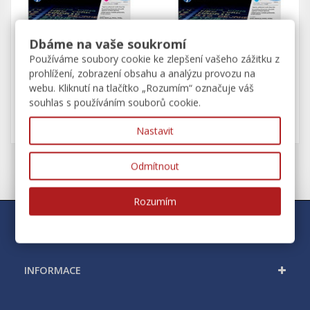
Dbáme na vaše soukromí
Používáme soubory cookie ke zlepšení vašeho zážitku z
Toner HP CB543A, HP
Toner HP CB541A, HP
prohlížení, zobrazení obsahu a analýzu provozu na
125A červený
125A modrý
webu. Kliknutí na tlačítko „Rozumím“ označuje váš
souhlas s používáním souborů cookie.
2 505 Kč
2 505 Kč
Nastavit
Odmítnout
Rozumím
MŮJ ÚČET
INFORMACE