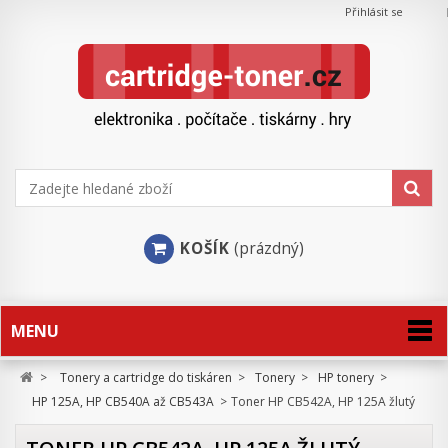
Přihlásit se
KOŠÍK
(prázdný)
MENU
>
Tonery a cartridge do tiskáren
>
Tonery
>
HP tonery
>
HP 125A, HP CB540A až CB543A
>
Toner HP CB542A, HP 125A žlutý